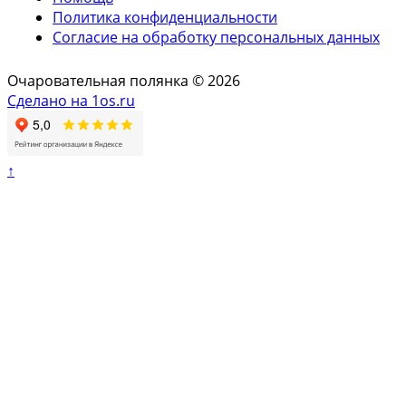
Политика конфиденциальности
Согласие на обработку персональных данных
Очаровательная полянка © 2026
Сделано на 1os.ru
↑
Мы используем файлы
cookie
и Яндекс.Метрику, чтобы
сайт работал и становился лучше.
Принять
Закрыть
Главная
Номера
Стандарт