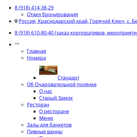
8 (918) 414-38-29
Отдел бронирования
Россия, Краснодарский край, Горячий Ключ, с. Б
8 (918) 610-80-40 (заказ корпоративов, мероприяти
Главная
Номера
Стандарт
Об Очаровательной полянке
О нас
Старый Замок
Ресторан
О ресторане
Меню
Залы для банкетов
Пивные ванны