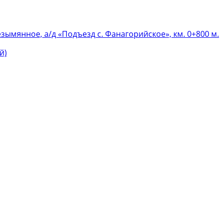
езымянное, а/д «Подъезд с. Фанагорийское», км. 0+800 м.
й)