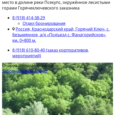
место в долине реки Псекупс, окружённое лесистыми
горами Горячеключевского заказника
8 (918) 414-38-29
Отдел бронирования
Россия, Краснодарский край, Горячий Ключ, с.
Безымянное, а/д «Подъезд с. Фанагорийское»,
км. 0+800 м.
8 (918) 610-80-40 (заказ корпоративов,
мероприятий)
Очаровательная полянка
Забронировать номер